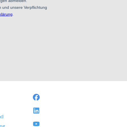
nd
ng