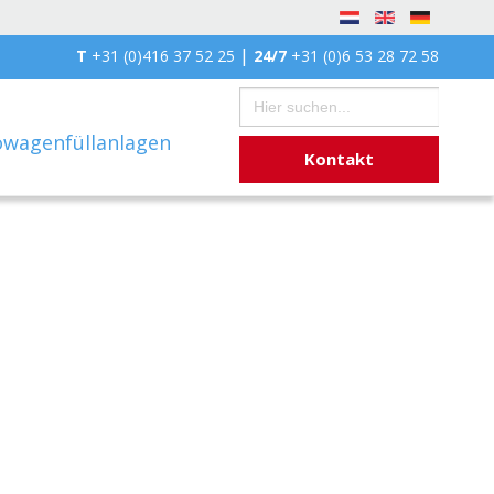
|
T
+31 (0)416 37 52 25
24/7
+31 (0)6 53 28 72 58
Search
for:
owagenfüllanlagen
Kontakt