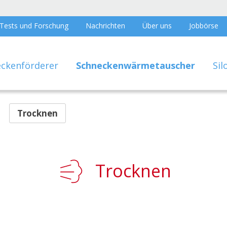
Tests und Forschung
Nachrichten
Über uns
Jobbörse
eckenförderer
Schneckenwärmetauscher
Sil
Trocknen
Trocknen