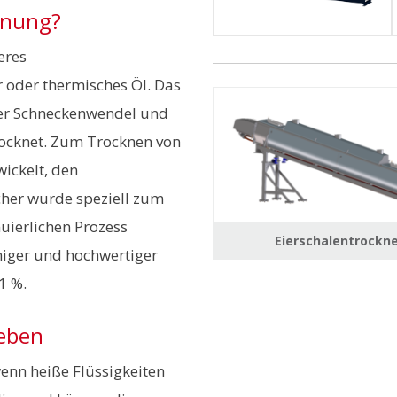
cknung?
eres
oder thermisches Öl. Das
der Schneckenwendel und
ocknet. Zum Trocknen von
wickelt, den
her wurde speziell zum
uierlichen Prozess
Eierschalentrockn
rniger und hochwertiger
1 %.
ieben
wenn heiße Flüssigkeiten