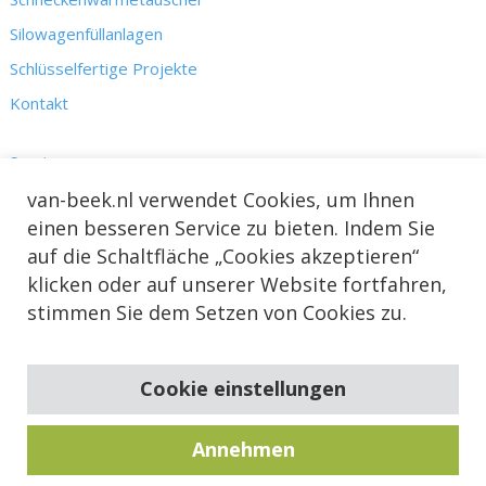
Silowagenfüllanlagen
Schlüsselfertige Projekte
Kontakt
Service
Kennis
van-beek.nl verwendet Cookies, um Ihnen
einen besseren Service zu bieten. Indem Sie
Nieuws & Projecten
auf die Schaltfläche „Cookies akzeptieren“
Over ons
klicken oder auf unserer Website fortfahren,
stimmen Sie dem Setzen von Cookies zu.
Cookie einstellungen
Annehmen
© 2026 Transportschroeven- en machinefabriek Van Beek