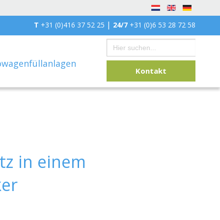
|
T
+31 (0)416 37 52 25
24/7
+31 (0)6 53 28 72 58
Search
for:
owagenfüllanlagen
Kontakt
tz in einem
ker