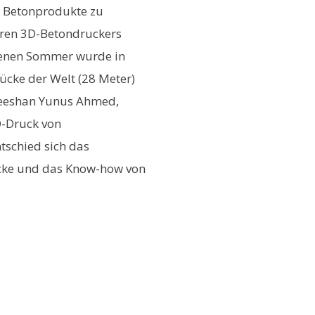
e Betonprodukte zu
ären 3D-Betondruckers
genen Sommer wurde in
cke der Welt (28 Meter)
 Zeeshan Yunus Ahmed,
D-Druck von
ntschied sich das
cke und das Know-how von