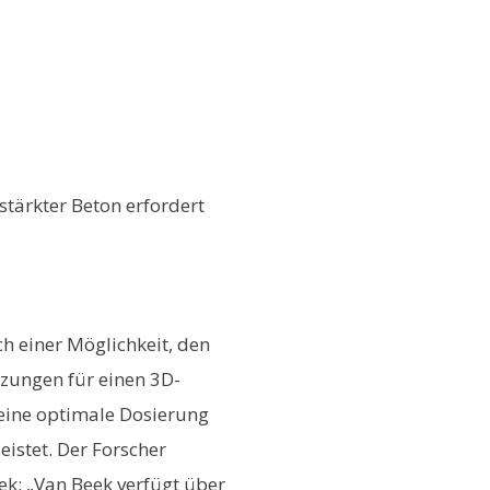
stärkter Beton erfordert
h einer Möglichkeit, den
tzungen für einen 3D-
 eine optimale Dosierung
eistet. Der Forscher
ek: „Van Beek verfügt über