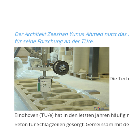
Der Architekt Zeeshan Yunus Ahmed nutzt da
für seine Forschung an der TU/e.
Die Tech
Eindhoven (TU/e) hat in den letzten Jahren häufi
Beton für Schlagzeilen gesorgt. Gemeinsam mit de