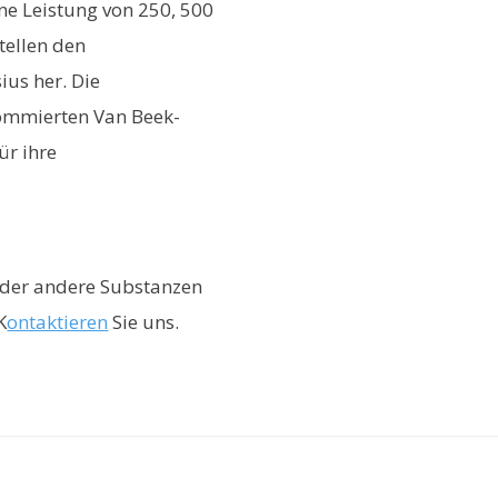
ine Leistung von 250, 500
tellen den
us her. Die
ommierten Van Beek-
ür ihre
 oder andere Substanzen
K
ontaktieren
Sie uns.