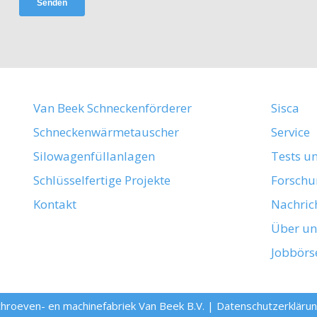
Van Beek Schneckenförderer
Sisca
Schneckenwärmetauscher
Service
Silowagenfüllanlagen
Tests u
Schlüsselfertige Projekte
Forschu
Kontakt
Nachric
Über un
Jobbörs
hroeven- en machinefabriek Van Beek B.V.
|
Datenschutzerkläru