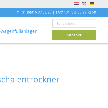
|
T
+31 (0)416 37 52 25
24/7
+31 (0)6 53 28 72 58
Search
for:
owagenfüllanlagen
Kontakt
schalentrockner