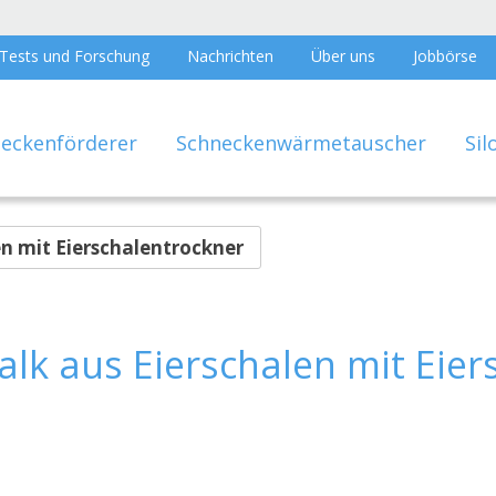
Tests und Forschung
Nachrichten
Über uns
Jobbörse
eckenförderer
Schneckenwärmetauscher
Sil
n mit Eierschalentrockner
alk aus Eierschalen mit Eier