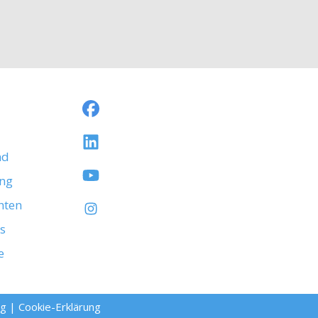
nd
ng
hten
s
e
ng
|
Cookie-Erklärung