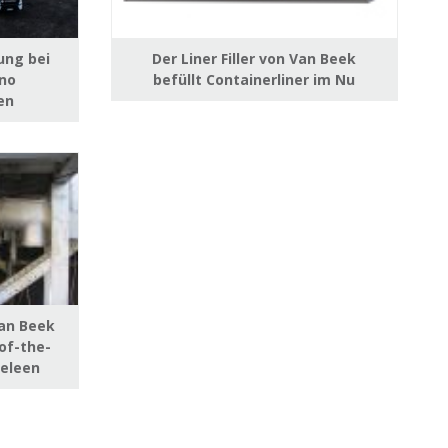
ung bei
Der Liner Filler von Van Beek
ino
befüllt Containerliner im Nu
en
an Beek
of-the-
Geleen