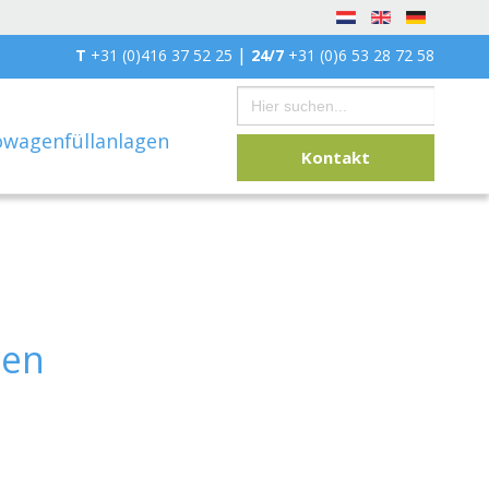
|
T
+31 (0)416 37 52 25
24/7
+31 (0)6 53 28 72 58
Search
for:
owagenfüllanlagen
Kontakt
den