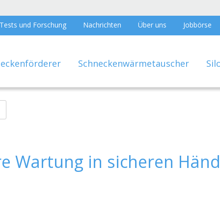
Tests und Forschung
Nachrichten
Über uns
Jobbörse
eckenförderer
Schneckenwärmetauscher
Sil
re Wartung in sicheren Hän