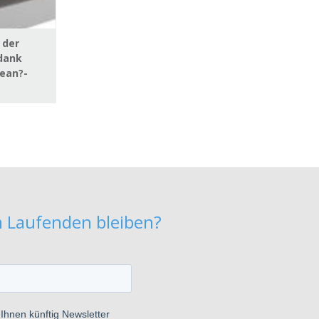
 der
dank
ean?-
m Laufenden bleiben?