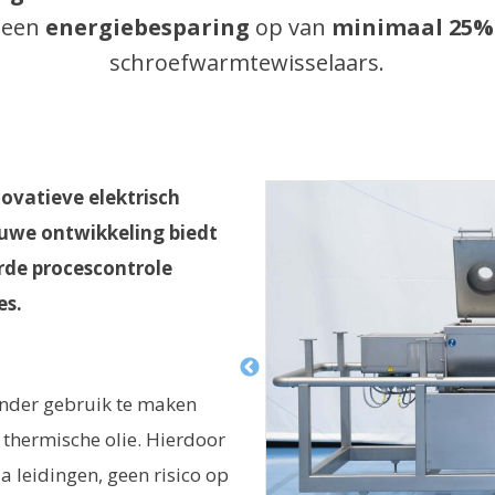
t een
energiebesparing
op van
minimaal
25%
schroefwarmtewisselaars.
novatieve elektrisch
uwe ontwikkeling biedt
de procescontrole
es.
onder gebruik te maken
thermische olie. Hierdoor
a leidingen, geen risico op