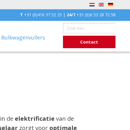
|
T
+31 (0)416 37 52 25
24/7
+31 (0)6 53 28 72 58
Zoek
naar:
Bulkwagenvullers
Contact
 in de
elektrificatie
van de
selaar
zorgt voor
optimale