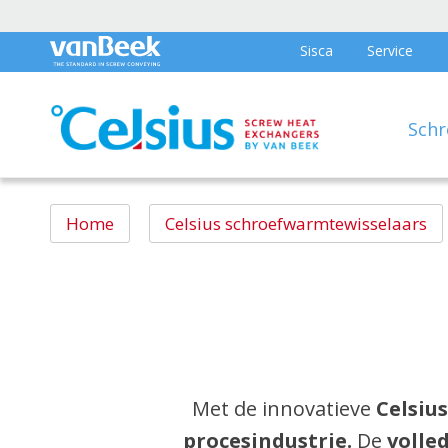
Sisca
Service
Schr
Home
Celsius schroefwarmtewisselaars
Met de innovatieve
Celsiu
procesindustrie.
De
volled