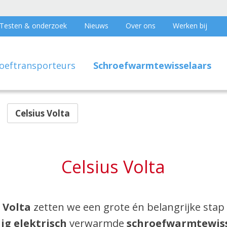
Testen & onderzoek
Nieuws
Over ons
Werken bij
oeftransporteurs
Schroefwarmtewisselaars
Celsius Volta
Celsius Volta
s Volta
zetten we een grote én belangrijke stap
ig elektrisch
verwarmde
schroefwarmtewis