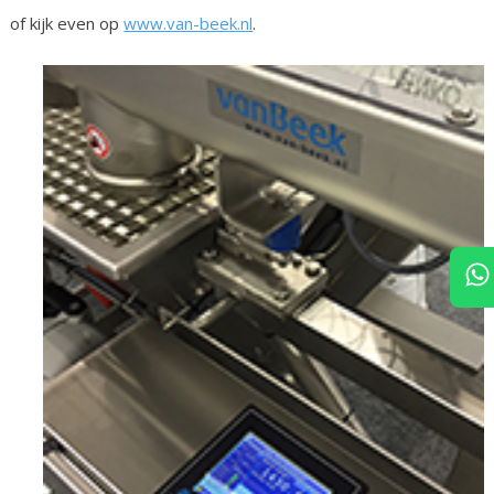
of kijk even op
www.van-beek.nl
.