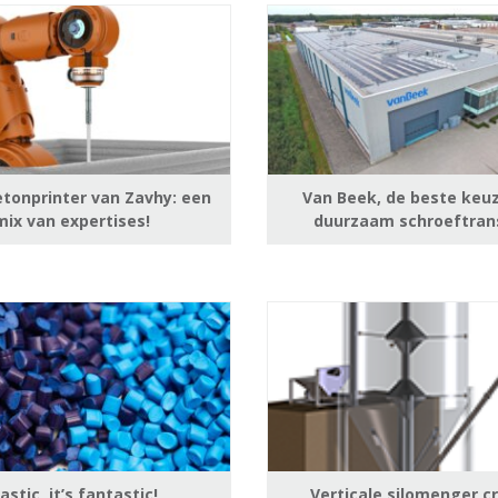
etonprinter van Zavhy: een
Van Beek, de beste keu
mix van expertises!
duurzaam schroeftran
lastic, it’s fantastic!
Verticale silomenger c