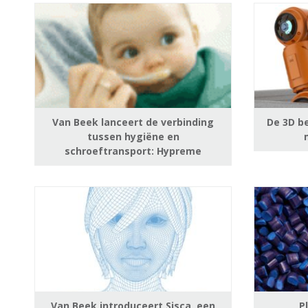
Van Beek lanceert de verbinding
De 3D b
tussen hygiëne en
schroeftransport: Hypreme
Van Beek introduceert Sisca, een
P