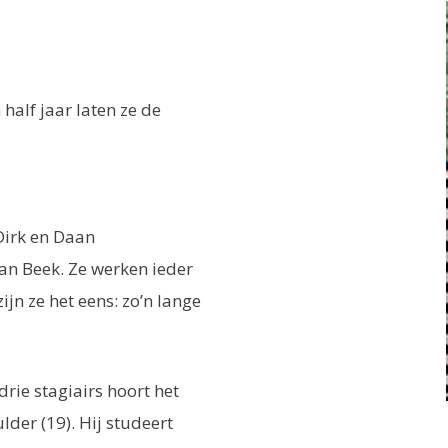
 half jaar laten ze de
Dirk en Daan
Van Beek. Ze werken ieder
jn ze het eens: zo’n lange
rie stagiairs hoort het
ulder (19). Hij studeert