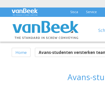
Sisca
Service
Sc
Home
Avans-studenten versterken tea
Avans-stu