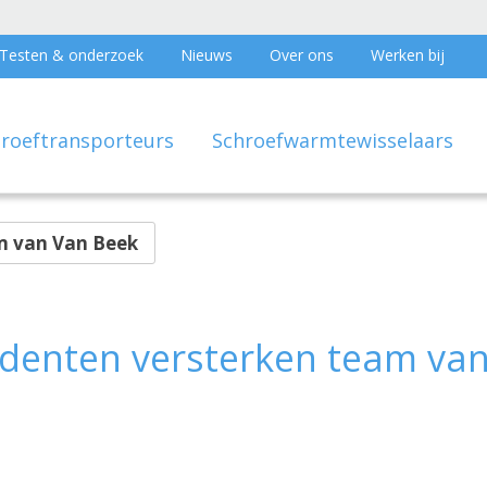
Testen & onderzoek
Nieuws
Over ons
Werken bij
hroeftransporteurs
Schroefwarmtewisselaars
m van Van Beek
denten versterken team va