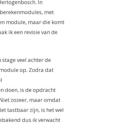
ertogenbosch. In
ij berekenmodules, met
 een module, maar die komt
k ik een revisie van de
 stage veel achter de
 module op. Zodra dat
l
 doen, is de opdracht
“Niet zozeer, maar omdat
t tastbaar zijn, is het wel
gebakend dus ik verwacht