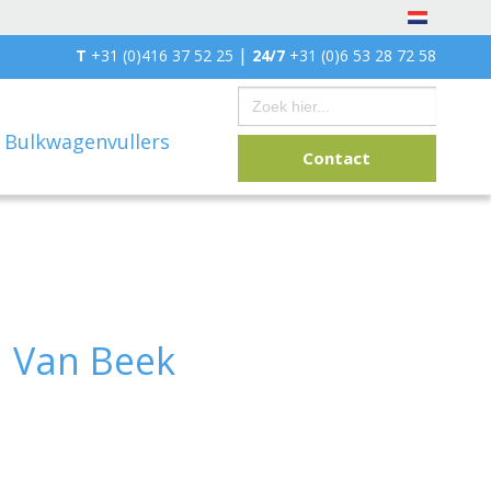
|
T
+31 (0)416 37 52 25
24/7
+31 (0)6 53 28 72 58
Zoek
naar:
Bulkwagenvullers
Contact
n Van Beek