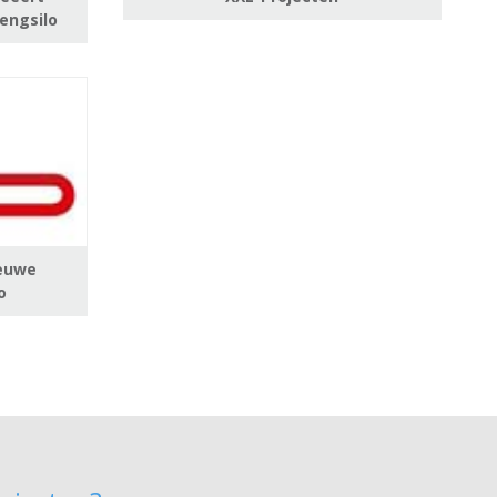
engsilo
ieuwe
o