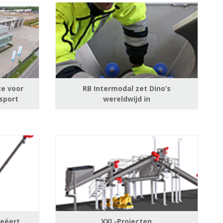
ze voor
RB Intermodal zet Dino’s
sport
wereldwijd in
reëert
XXL-Projecten