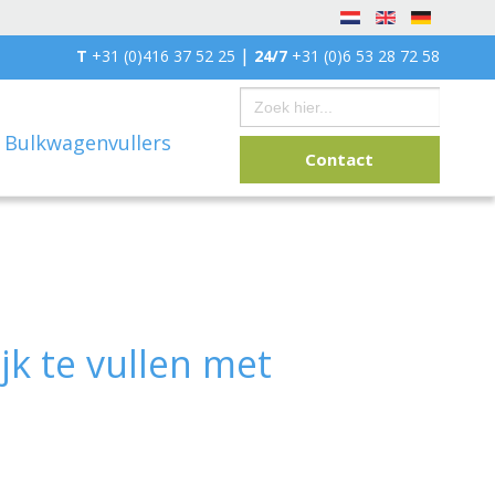
|
T
+31 (0)416 37 52 25
24/7
+31 (0)6 53 28 72 58
Zoek
naar:
Bulkwagenvullers
Contact
k te vullen met