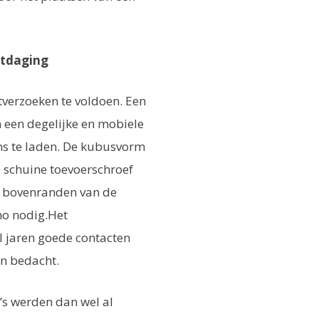
uitdaging
tverzoeken te voldoen. Een
n een degelijke en mobiele
ons te laden. De kubusvorm
 schuine toevoerschroef
e bovenranden van de
no nodig.Het
l jaren goede contacten
en bedacht.
o’s werden dan wel al