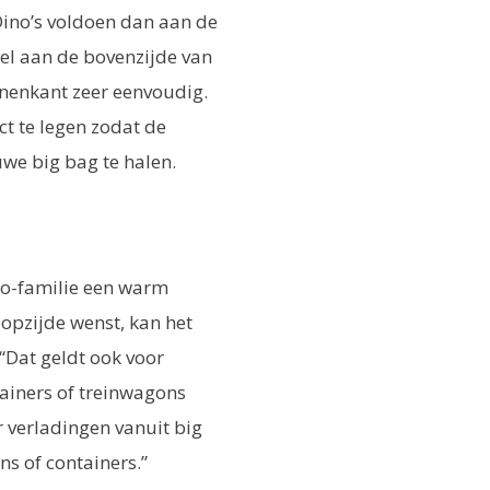
Dino’s voldoen dan aan de
el aan de bovenzijde van
nnenkant zeer eenvoudig.
t te legen zodat de
we big bag te halen.
no-familie een warm
oopzijde wenst, kan het
 “Dat geldt ook voor
ainers of treinwagons
 verladingen vanuit big
ns of containers.”