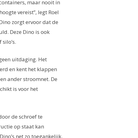
 containers, maar nooit in
hoogte vereist”, legt Roel
 Dino zorgt ervoor dat de
d. Deze Dino is ook
silo’s.
geen uitdaging. Het
verd en kent het klappen
een ander stroomnet. De
hikt is voor het
 door de schroef te
uctie op staat kan
Dino’s net zo toegankelijk,