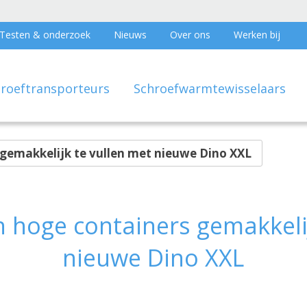
Testen & onderzoek
Nieuws
Over ons
Werken bij
hroeftransporteurs
Schroefwarmtewisselaars
gemakkelijk te vullen met nieuwe Dino XXL
 hoge containers gemakkelij
nieuwe Dino XXL